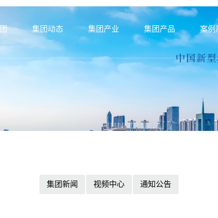
团
集团动态
集团产业
集团产品
案例
集团新闻
视频中心
通知公告