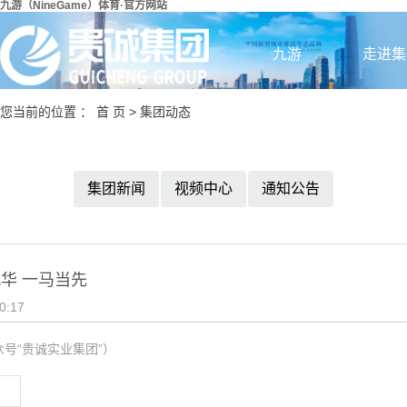
九游（NineGame）体育·官方网站
九游
走进集
您当前的位置 ：
首 页
>
集团动态
（NineGame）
集团新闻
视频中心
通知公告
体育·官方网站-
华 一马当先
0:17
号“贵诚实业集团”）
九游连接体育未