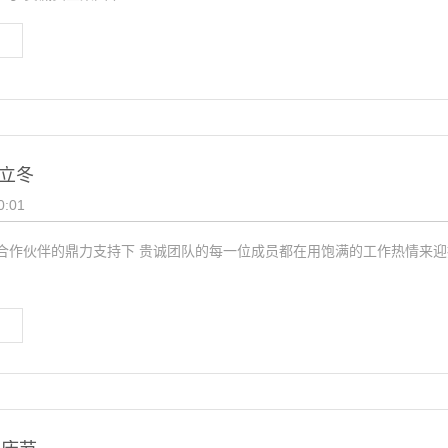
 立冬
0:01
位合作伙伴的鼎力支持下 贵诚团队的每一位成员都在用饱满的工作热情来迎