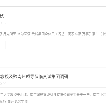
中秋
0:52
愿 月光所至 皆为圆满 贵诚集团全体员工祝您：阖家幸福 万事胜意！（来
学教授及黔南州领导莅临贵诚集团调研
0:20
京理工大学教授王小绪、南京国通智能科技有限公司董事长王一宁、南京中
政府副州长吴学俊...