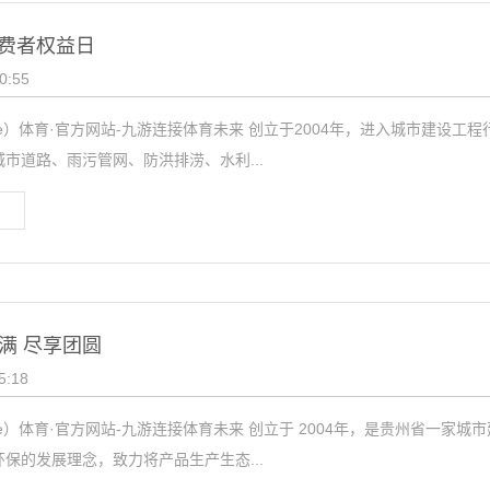
际消费者权益日
0:55
ame）体育·官方网站-九游连接体育未来 创立于2004年，进入城市建
市道路、雨污管网、防洪排涝、水利...
美满 尽享团圆
5:18
ame）体育·官方网站-九游连接体育未来 创立于 2004年，是贵州省一
保的发展理念，致力将产品生产生态...