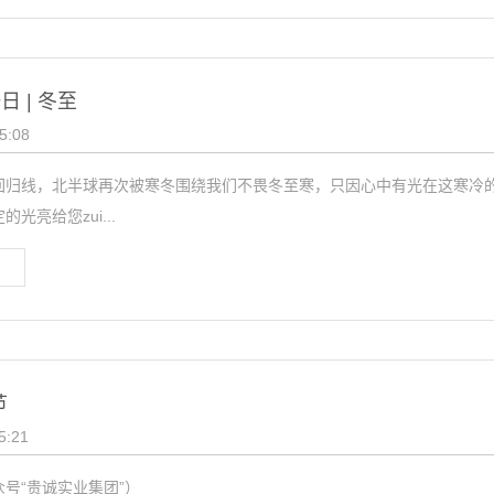
 | 冬至
5:08
回归线，北半球再次被寒冬围绕我们不畏冬至寒，只因心中有光在这寒冷
光亮给您zui...
节
5:21
号“贵诚实业集团”）