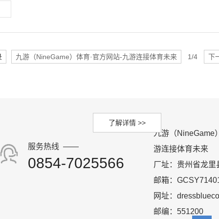
录
九游（NineGame）体育·官方网站-九游连接体育未来
1/4
下
了解详情 >>
九游（NineGam
服务热线 ——
游连接体育未来
0854-
7025566
厂址：贵州省龙里
邮箱：GCSY71401
网址：dressblueco
邮编：551200