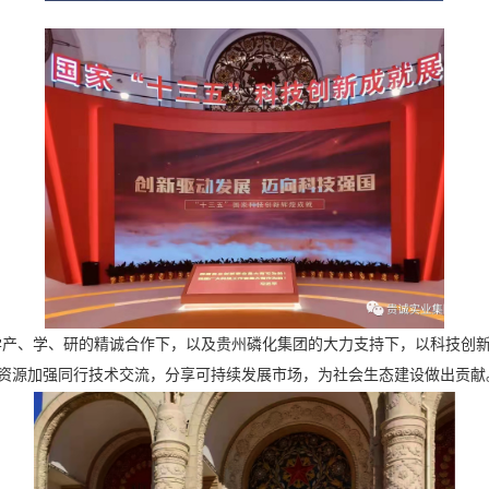
产、学、研的精诚合作下，以及贵州磷化集团的大力支持下，以科技创新
合资源加强同行技术交流，分享可持续发展市场，为社会生态建设做出贡献