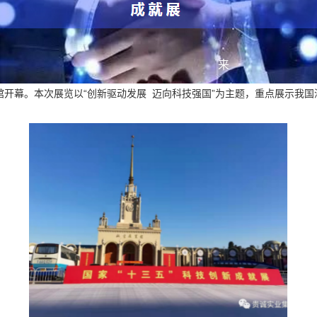
来
京展览馆开幕。本次展览以“创新驱动发展 迈向科技强国”为主题，重点展示