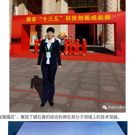
发展展区”，展现了磷石膏的综合利用在高分子领域上的技术突破。