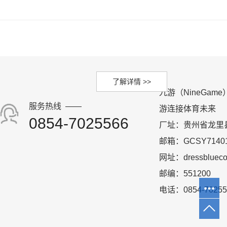
了解详情 >>
九游（NineGam
服务热线 ——
游连接体育未来
0854-
7025566
厂址：贵州省龙里
邮箱：GCSY71401
网址：dressblueco
邮编：551200
电话：0854-70255