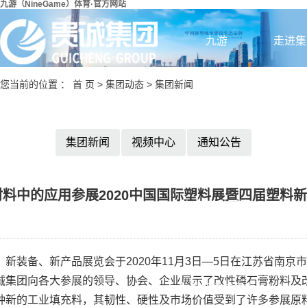
九游（NineGame）体育·官方网站
九游
走进集
您当前的位置 ：
首 页
>
集团动态
>
集团新闻
（NineGame）
集团新闻
视频中心
通知公告
料中的应用参展2020中国国际塑料展暨四届塑料
体育·官方网站-
、新装备、新产品展览会于2020年11月3日—5日在江苏省南
诚集团向各大参展的领导、协会、企业展示了改性磷石膏粉料及
九游连接体育未
种新的工业填充料，其韧性、硬性及市场价值受到了许多参展原