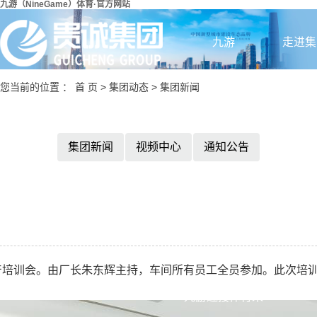
九游（NineGame）体育·官方网站
九游
走进集
您当前的位置 ：
首 页
>
集团动态
>
集团新闻
（NineGame）
集团新闻
视频中心
通知公告
体育·官方网站-
全生产培训会。由厂长朱东辉主持，车间所有员工全员参加。此次
九游连接体育未