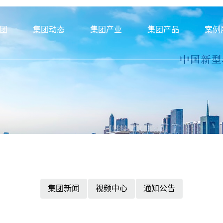
团
集团动态
集团产业
集团产品
案例
集团新闻
视频中心
通知公告