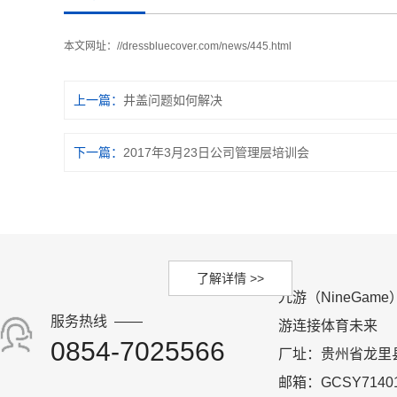
本文网址：
//dressbluecover.com/news/445.html
上一篇：
井盖问题如何解决
下一篇：
2017年3月23日公司管理层培训会
了解详情 >>
九游（NineGam
服务热线 ——
游连接体育未来
0854-
7025566
厂址：贵州省龙里
邮箱：GCSY71401