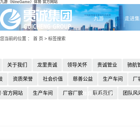
九游（NineGame）体育·官方网站
九游
走进集
您当前的位置 ：
首 页
> 标签搜索
（NineGame）
关于我们
龙里贵诚
领导关怀
贵诚管业
驰航
技
资质荣誉
社会价值
慈善公益
生产车间
厂
育·官方网站
生产车间
厂容厂貌
联系我们
团队风
体育·官方网站-
九游连接体育未