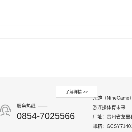
了解详情 >>
九游（NineGam
服务热线 ——
游连接体育未来
0854-
7025566
厂址：贵州省龙里
邮箱：GCSY71401