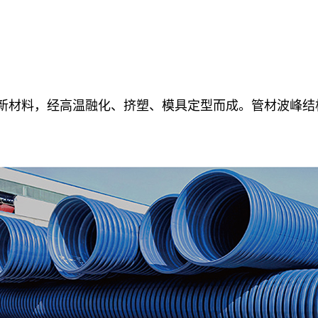
新材料，经高温融化、挤塑、模具定型而成。管材波峰结