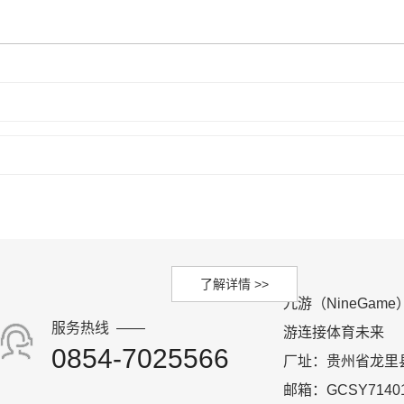
了解详情 >>
九游（NineGam
服务热线 ——
游连接体育未来
0854-
7025566
厂址：贵州省龙里
邮箱：GCSY71401