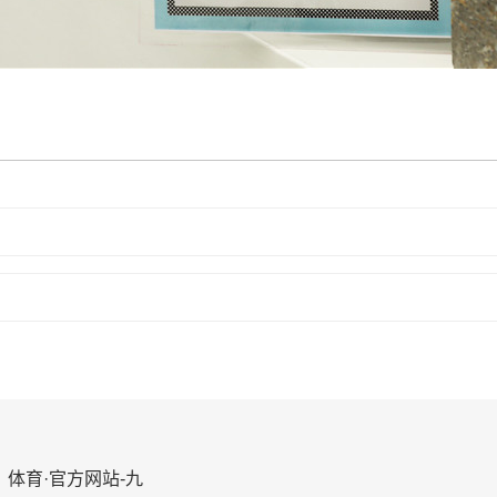
e）体育·官方网站-九