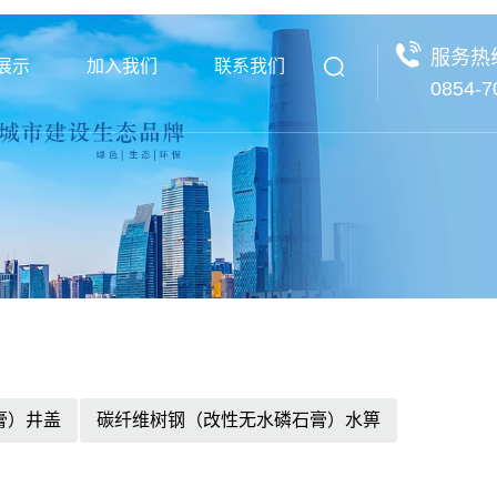
服务热
展示
加入我们
联系我们
0854-
7
膏）井盖
碳纤维树钢（改性无水磷石膏）水箅