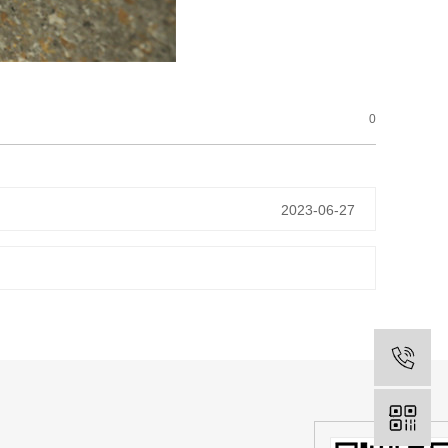
0
2023-06-27